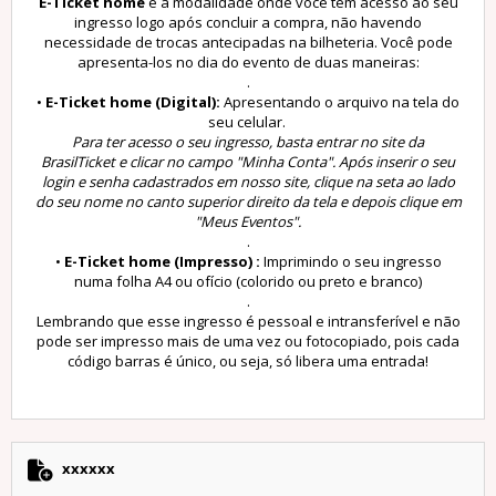
E-Ticket home
é a modalidade onde você tem acesso ao seu
ingresso logo após concluir a compra, não havendo
necessidade de trocas antecipadas na bilheteria. Você pode
apresenta-los no dia do evento de duas maneiras:
.
•
E-Ticket home (Digital):
Apresentando o arquivo na tela do
seu celular.
Para ter acesso o seu ingresso, basta entrar no site da
BrasilTicket e clicar no campo "Minha Conta". Após inserir o seu
login e senha cadastrados em nosso site, clique na seta ao lado
do seu nome no canto superior direito da tela e depois clique em
"Meus Eventos".
.
•
E-Ticket home (Impresso) :
Imprimindo o seu ingresso
numa folha A4 ou ofício (colorido ou preto e branco)
.
Lembrando que esse ingresso é pessoal e intransferível e não
pode ser impresso mais de uma vez ou fotocopiado, pois cada
código barras é único, ou seja, só libera uma entrada!
xxxxxx